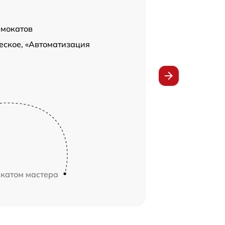
амокатов
еское, «Автоматизация
икатом мастера