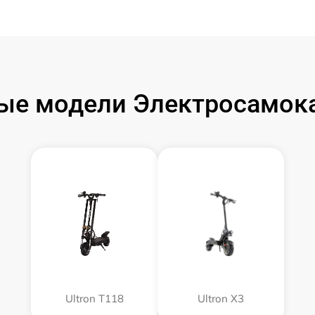
ые модели Электросамокат
Ultron T118
Ultron X3